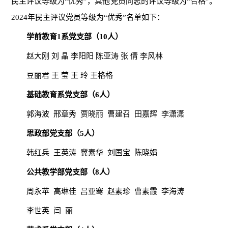
民主评议等级为
“优秀”，其他党员同志的评议等级为“合格”。
202
4
年民主评议
党员
等级为
“优秀”名单如下：
学前教育
1
系党支部（
10
人）
赵大刚
刘
晶
李阳阳
陈亚涛
张
倩
李风林
豆丽君
王
莹
王
玲
王格格
基础教育系党支部（
6
人）
郭海波
邢章秀
贾晓丽
曹建召
田嘉辉
李潇潇
思政部党支部（
5
人）
韩红兵
王英涛
冀素华
刘国宝
陈晓娟
公共教学部党支部（
8人）
周永苹
高琳佳
吕亚骞
赵素珍
曹素霞
李海涛
李世英
闫
丽