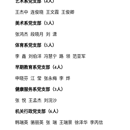
艺术系党支部（
4
人）
王杰中
连俊晓
王文霞
王俊卿
美术系党支部（
3人）
张鸿杰
段晓月
刘
潇
体育系党支部（
5
人）
李
鑫
刘伯洋
冯慧宁
路
领
范亚军
早期教育系党支部（
4人）
申晓芬
江
莹
张永梅
李
烨
健康服务系党支部（
3
人）
张
悦
王孟杰
刘浣沙
机关行政党支部（
6人）
韩瑞英
骆丽英
张
瑞
王瑞景
徐泽华
李丙信