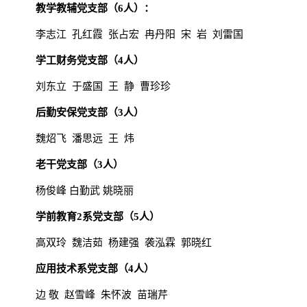
教学教辅党支部（
6
人）：
李志江
孔红霞
张占宏
冉丹阳
宋
岩
刘雷国
学工财务党支部（
4
人）
刘东立
于盛国
王
静
曹珍珍
后勤安保党支部（
3人）
魏炤飞
潘思远
王
炜
老干党支部（
3人）
杨俊峰
白勤武
姚晓丽
学前教育
2系党支部
（
5
人）
高双玲
魏洁茹
杨建强
袭泓霖
郭晓红
应用技术系党支部
（
4
人）
边
敬
赵雪峰
朱怀波
苗瑞芹