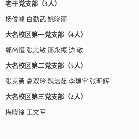
老干党支部（
3
人）
杨俊峰
白勤武
姚晓丽
大名校区第一党支部（
4
人）
郭尚恒
张志敏
邢永振
边
敬
大名校区第二党支部（
5
人）
张克勇
高双玲
魏洁茹
李建宇
张明辉
大名校区第三党支部（
2
人）
梅晓锋
王文军