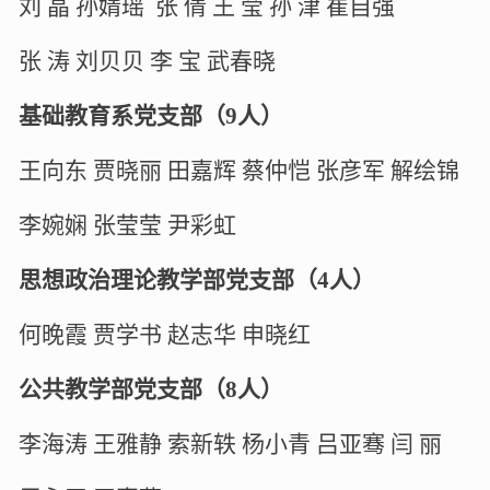
刘
晶
孙婧瑶 张
倩
王
莹
孙
津
崔自强
张
涛
刘贝贝
李
宝
武春晓
基础教育系党支部（
9
人）
王向东
贾晓丽
田嘉辉
蔡仲恺
张彦军
解绘锦
李婉娴
张莹莹
尹彩虹
思想政治理论教学部党支部（
4
人）
何晚霞
贾学书
赵志华
申晓红
公共教学部党支部（
8
人）
李海涛
王雅静
索新轶
杨小青
吕亚骞
闫
丽