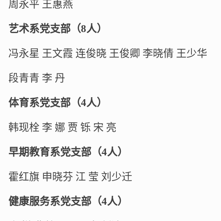
周永平
王惠燕
艺术系党支部（
8
人）
冯永星
王文霞
连俊晓
王俊卿
李晓倩
王少华
段青青
李
丹
体育系党支部（
4
人）
韩现栓
李
娜
贾
铄
宋
亮
早期教育系党支部（
4
人）
霍红旗
申晓芬
江
莹
刘少迁
健康服务系党支部（
4
人）