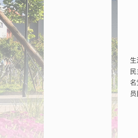
生
民
名
员