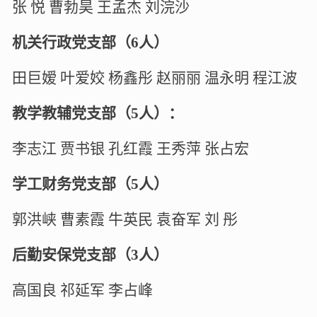
张
悦
曹勃昊
王孟杰
刘浣沙
机关行政党支部（
6
人）
田巨嫒
叶爱姣
杨鑫彤
赵丽丽
温永明
程江波
教学教辅党支部（
5
人）：
李志江
贾书银
孔红霞
王秀萍
张占宏
学工财务党支部（
5
人）
郭洪峡
曹素霞
牛英民
袁奋军
刘
彤
后勤安保党支部（
3
人）
高国良
祁延军
李占峰