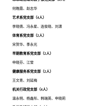
何晚霞、赵志华
艺术系党支部（
4
人）
李晓倩、冯永星、连俊晓、刘潇
体育系党支部（
2
人）
宋贺华、季永光
早期教育系党支部（
2
人）
申晓芬、江莹
健康服务系党支部（
2
人）
王文青、刘延梅
机关行政党支部（
4
人）
温永明、杨鑫彤、韩瑞英、申晓莉