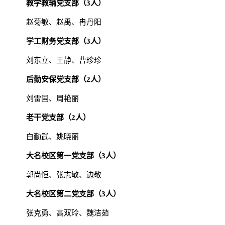
教学教辅党支部（
3
人）
赵菊敏、赵禹、冉丹阳
学工财务党支部（
3
人）
刘东立、王静、曹珍珍
后勤安保党支部（
2
人）
刘雷国、周艳丽
老干党支部（
2
人）
白勤武、姚晓丽
大名校区第一党支部（
3
人）
郭尚恒、张志敏、边敬
大名校区第二党支部（
3
人）
张克勇、高双玲、魏洁茹